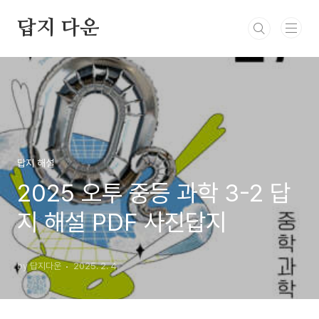
본문 바로가기
답지 다운
답지 해설
2025 오투 중등 과학 3-2 답
지 해설 PDF 사진답지
by 답지다운
2025. 2. 4.