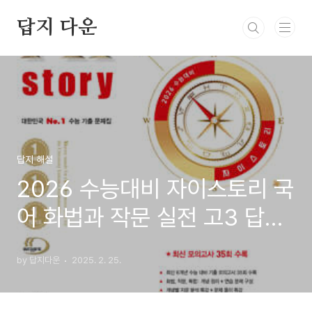
본문 바로가기
답지 다운
답지 해설
2026 수능대비 자이스토리 국
어 화법과 작문 실전 고3 답지
PDF 사진답지
by 답지다운
2025. 2. 25.