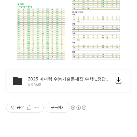
2025 마더텅 수능기출문제집 수학Ⅱ_정답표.pdf
0.98MB
공감
구독하기