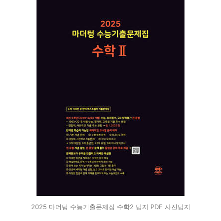
2025 마더텅 수능기출문제집 수학2 답지 PDF 사진답지