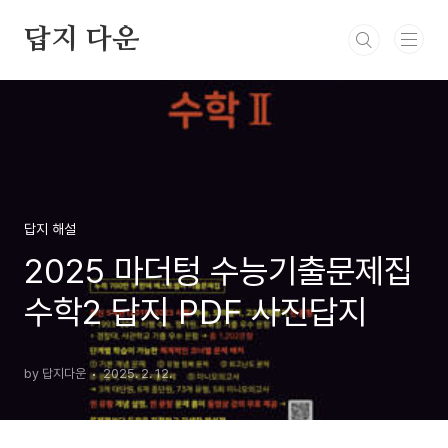
본문 바로가기
답지 다운
답지 해설
2025 마더텅 수능기출문제집
수학2 답지 PDF 사진답지
by 답지다운
2025. 2. 12.