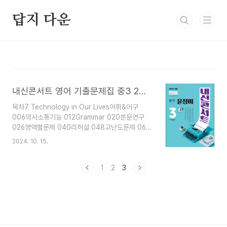
본문 바로가기
답지 다운
내신콘서트 영어 기출문제집 중3 2학기 기말고사 동아 윤정미 답지 해설 2024
목차7 Technology in Our Lives어휘&어구
006의사소통기능 012Grammar 020본문연구
026영역별문제 040리허설 048고난도문제 060
서술형 064문장암기 0718 The Joseon
2024. 10. 15.
Dynasty Through Paintings어휘&어구 078의
사소통기능 084Grammar 092본문연구 098영
역별문제 112리허설 120고난도문제 132서술형
1
2
3
136문장암기 142Special LessonFinding the
Good in Your Friends어휘&어구
148Grammar 152본문연구 154영역별문제 162
서술형 169문장암기 173 답지 해설저작권은 해당
출판사에 있습니다.