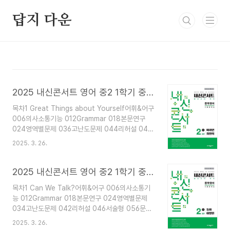
본문 바로가기
답지 다운
2025 내신콘서트 영어 중2 1학기 중간고사 미래엔 최연희 답지 PDF 사진답지
목차1 Great Things about Yourself어휘&어구
006의사소통기능 012Grammar 018본문연구
024영역별문제 036고난도문제 044리허설 048
서술형 058문장암기 0642 Where Do People
2025. 3. 26.
Live?어휘&어구 070의사소통기능
076Grammar 082본문연구 088영역별문제
100고난도문제 108리허설 112서술형 122문장암
2025 내신콘서트 영어 중2 1학기 중간고사 동아 이병민 답지 해설 PDF 사진답지
기 1283 My Travel, My Way어휘&어구 134의
목차1 Can We Talk?어휘&어구 006의사소통기
사소통기능 140Grammar 146본문연구 152영역
능 012Grammar 018본문연구 024영역별문제
별문제 162고난도문제 170리허설 174서술형 184
034고난도문제 042리허설 046서술형 056문장
문장암기 190모의고사 범위1~3과 단원 별로 2회차
암기 0622 Close to You어휘&어구 068의사소
씩총 6회차 제공. 답지 해설사진답지 첨부하였습니
2025. 3. 26.
통기능 074Grammar 080본문연구 086영역별