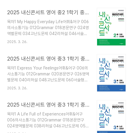
다.파일을 원하시면 맨 마지막에있습니다.저작권은
문제 096고난도문제 104리허설 108서술형 118
해당 출판사에 있습니다.
문장암기 1243 The Music Goes On어휘&어구
2025 내신콘서트 영어 중2 1학기 중간고사 동아 윤정미 답지 해설 PDF 사진답지
130의사소통기능 136Grammar 142본문연구
목차1 My Happy Everyday Life어휘&어구 006
148영역별문제 158고난도문제 166리허설 170서
의사소통기능 012Grammar 018본문연구 024영
술형 180문장암기 186모의고사 범위1~3과 단원
역별문제 034고난도문제 042리허설 046서술형
별로 2회차씩총 6회차 제공. 답지 해설사진답지 첨
056문장암기 0622 Enjoying Local Culture어
부하였습니다.파일을 원하시면 맨 마지막에있습니
2025. 3. 26.
휘&어구 066의사소통기능 072Grammar 078본
다.저작권은 해당 출판사에 있습니다.
문연구 084영역별문제 094고난도문제 102리허
설 106서술형 116문장암기 1223 Ideas for
2025 내신콘서트 영어 중3 1학기 중간고사 천재 정사열 답지 해설 PDF 사진답지
Saving the Earth어휘&어구 128의사소통기능
목차1 Express Your Feelings어휘&어구 006의
134Grammar 142본문연구 148영역별문제 158
사소통기능 012Grammar 020본문연구 026영역
고난도문제 166리허설 170서술형 180문장암기
별문제 040리허설 048고난도문제 060서술형
186모의고사 범위1~3과 단원 별로 2회차씩총 6회
064문장암기 0712 Let’s Make Our Town
차 제공. 답지 해설사진답지 첨부하였습니다.파일을
2025. 3. 26.
Better어휘&어구 078의사소통기능
원하시면 맨 마지막에있습니다.저작권은 해당 출판
084Grammar 092본문연구 098영역별문제 114
사에 있습니다.
리허설 122고난도문제 134서술형 138문장암기
2025 내신콘서트 영어 중3 1학기 중간고사 능률 김성곤 답지 해설 PDF 사진답지
1453 Laugh First and Then Think어휘&어구
목차1 A Life Full of Experiences어휘&어구
152의사소통기능 158Grammar 164본문연구
006의사소통기능 012Grammar 018본문연구
170영역별문제 186리허설 194고난도문제 206서
024영역별문제 038리허설 046고난도문제 058
술형 210문장암기 217모의고사 범위1~3과 단원
서술형 062문장암기 0692 Take Care of